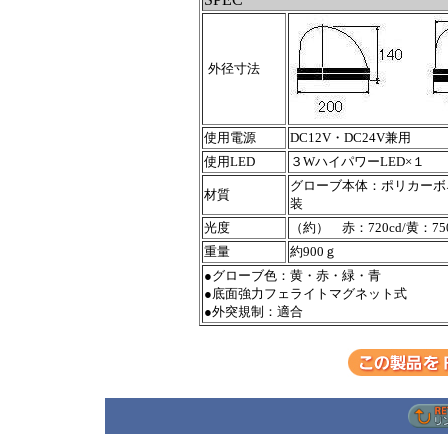
外径寸法
使用電源
DC12V・DC24V兼用
使用LED
３WハイパワーLED×１
グローブ本体：ポリカーボネ
材質
装
光度
（約） 赤：720cd/黄：750c
重量
約900ｇ
●グローブ色：黄・赤・緑・青
●底面強力フェライトマグネット式
●外突規制：適合