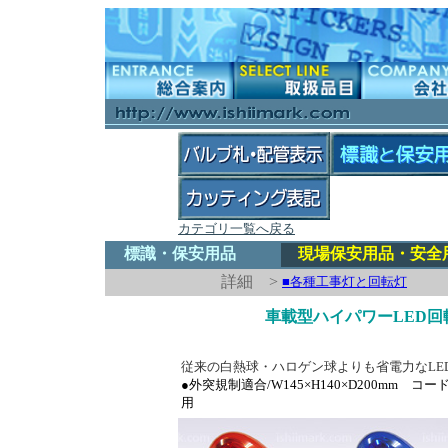
カテゴリ一覧へ戻る
標識・保安用品
現場保安用品・安全
詳細 >
■各種工事灯と回転灯
車載型ハイパワーLED
従来の白熱球・ハロゲン球よりも省電力なLE
●外突規制適合/W145×H140×D200mm 
用