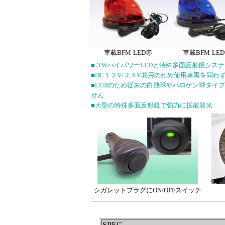
車載BFM-LED赤
車載BFM-LE
■３WハイパワーLEDと特殊多面反射鏡シス
■DC１２V/２４V兼用のため使用車両を問わ
■LEDのため従来の白熱球やハロゲン球タイ
せん
■大型の特殊多面反射鏡で強力に拡散発光
シガレットプラグにON/OFFスイッチ
SPEC