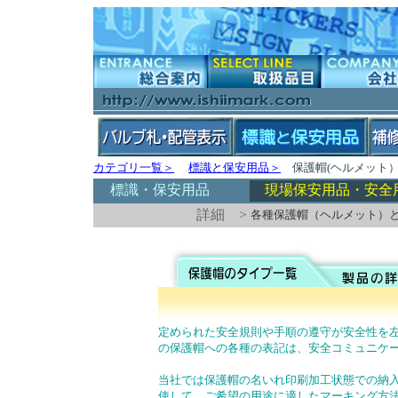
カテゴリ一覧＞
標識と保安用品＞
保護帽(ヘルメット
標識・保安用品
現場保安用品・安全
詳細 >
各種保護帽（ヘルメット）
定められた安全規則や手順の遵守が安全性を
の保護帽への各種の表記は、安全コミュニケー
当社では保護帽の名いれ印刷加工状態での納
使して、ご希望の用途に適したマーキング方