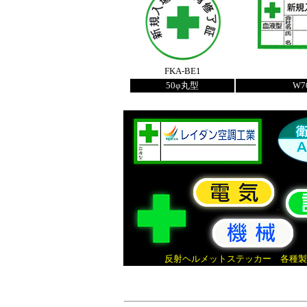
FKA-BE1
50φ丸型
W7
反射ヘルメットステッカー 各種製