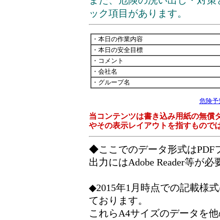
また、危険の洗い出し・対策
ック項目があります。
・本日の作業内容
・本日の安全目標
・コメント
・会社名
・グループ名
危険予
当コンテンツは書き込み用紙の無償
やその表示レイアウトを指すもので
◆ここでのデータ形式はPD
出力にはAdobe Reader等が
◆2015年1月時点での記載
ております。
これらA4サイズのデータを