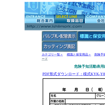
カテゴリ一覧＞
標識と保安用品＞
危険予
ード
危険予知活動表用紙
PDF形式ダウンロード：
様式KYK-Y