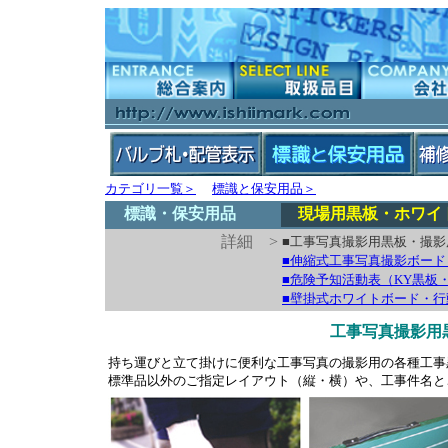
カテゴリ一覧＞
標識と保安用品＞
標識・保安用品
現場用黒板・ホワイ
詳細 >
■工事写真撮影用黒板・撮影
■伸縮式工事写真撮影ボード
■危険予知活動表（KY黒板
■壁掛式ホワイトボード・
工事写真撮影用
持ち運びと立て掛けに便利な工事写真の撮影用の各種工事
標準品以外のご指定レイアウト（縦・横）や、工事件名と