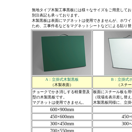
無地タイプ木製工事黒板には様々なサイズをご用意してお
別注表記も承っております。
木製黒板は表面にマグネットは使用できませんが、ホワイ
ため、工事件名などをマグネットシートなどによる貼り替
A：立掛式木製黒板
B：立掛式
（木製表面）
（スチー
チョークでかき消しする軽量普及
板面にスチール板を用
型の木製黒板です。
（現場名表示差し替え
マグネットは使用できません。
木製黒板同様に、立掛
600×900mm
450×600mm
450
300×450mm
300
700×550mm