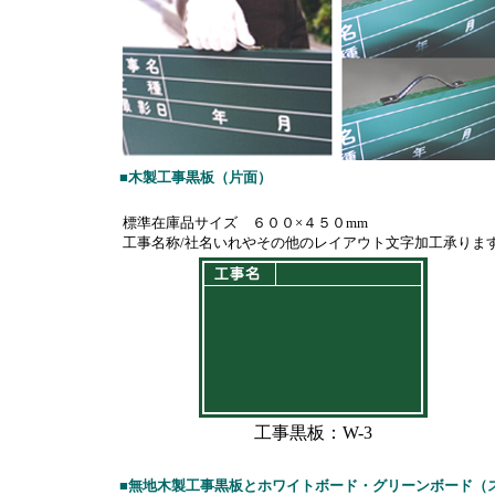
■木製工事黒板（片面）
標準在庫品サイズ ６００×４５０mm
工事名称/社名いれやその他のレイアウト文字加工承りま
工事黒板：W-3
■無地木製工事黒板とホワイトボード・グリーンボード（